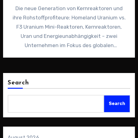
Die neue Generation von Kernreaktoren und
ihre Rohstoffprofiteure: Homeland Uranium vs.
F3 Uranium Mini-Reaktoren, Kernreaktoren,
Uran und Energieunabhängigkeit – zwei
Unternehmen im Fokus des globalen
Reaktorbooms. Micro-Modular Reactor –
Innovation…
Search
Search
August 2026