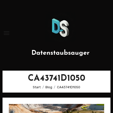
Zum
Inhalt
springen
Datenstaubsauger
CA43741D1050
Start
Blog
CA43741D1050