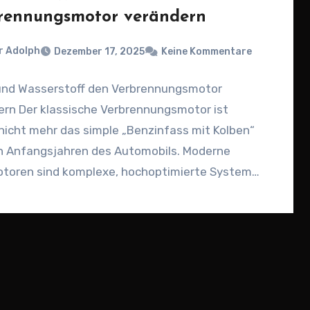
rennungsmotor verändern
r Adolph
Dezember 17, 2025
Keine Kommentare
 und Wasserstoff den Verbrennungsmotor
ern Der klassische Verbrennungsmotor ist
nicht mehr das simple „Benzinfass mit Kolben“
n Anfangsjahren des Automobils. Moderne
toren sind komplexe, hochoptimierte Systeme,