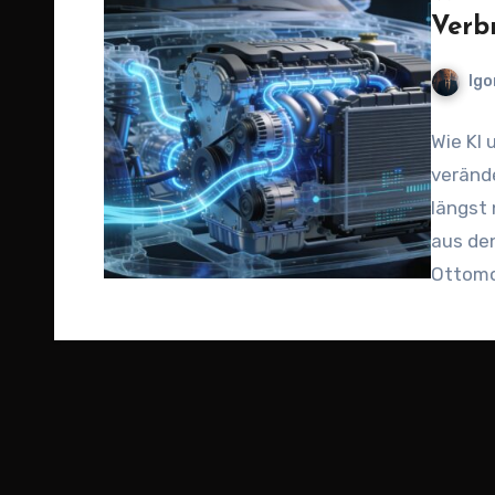
Verb
Igo
Wie KI
veränd
längst 
aus de
Ottomo
…