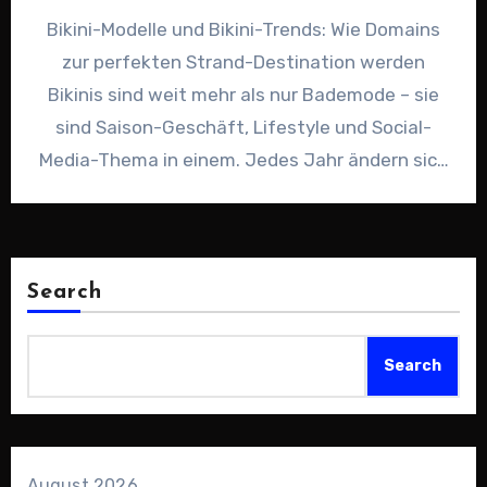
Bikini-Modelle und Bikini-Trends: Wie Domains
zur perfekten Strand-Destination werden
Bikinis sind weit mehr als nur Bademode – sie
sind Saison-Geschäft, Lifestyle und Social-
Media-Thema in einem. Jedes Jahr ändern sich
Schnitte,…
Search
Search
August 2026