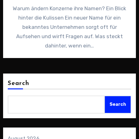
Warum ändern Konzerne ihre Namen? Ein Blick
hinter die Kulissen Ein neuer Name für ein
bekanntes Unternehmen sorgt oft für
Aufsehen und wirft Fragen auf. Was steckt
dahinter, wenn ein…
Search
Search
August 2026