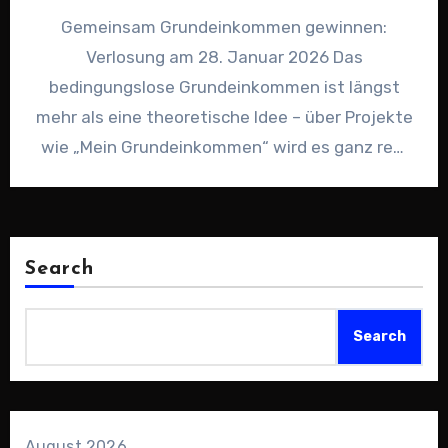
Gemeinsam Grundeinkommen gewinnen:
Verlosung am 28. Januar 2026 Das
bedingungslose Grundeinkommen ist längst
mehr als eine theoretische Idee – über Projekte
wie „Mein Grundeinkommen“ wird es ganz real
erlebbar. Am…
Search
Search
August 2026