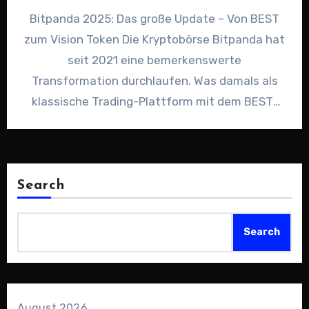
Bitpanda 2025: Das große Update – Von BEST
zum Vision Token Die Kryptobörse Bitpanda hat
seit 2021 eine bemerkenswerte
Transformation durchlaufen. Was damals als
klassische Trading-Plattform mit dem BEST-
Token startete,…
Search
Search
August 2026