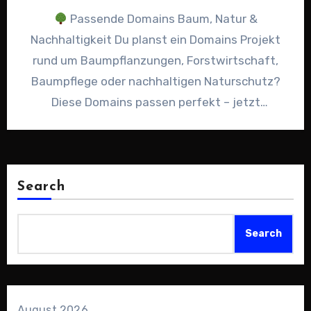
Passende Domains Baum, Natur &
Nachhaltigkeit Du planst ein Domains Projekt
rund um Baumpflanzungen, Forstwirtschaft,
Baumpflege oder nachhaltigen Naturschutz?
Diese Domains passen perfekt – jetzt
unverbindliches Angebot über Sedo…
Search
Search
August 2026