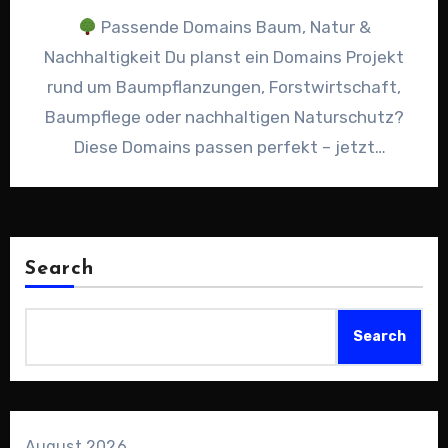
Passende Domains Baum, Natur &
Nachhaltigkeit Du planst ein Domains Projekt
rund um Baumpflanzungen, Forstwirtschaft,
Baumpflege oder nachhaltigen Naturschutz?
Diese Domains passen perfekt – jetzt
unverbindliches Angebot über Sedo…
Search
Search
August 2026