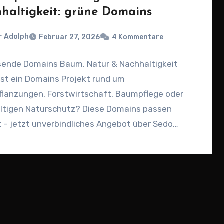
haltigkeit: grüne Domains
r Adolph
Februar 27, 2026
4 Kommentare
ende Domains Baum, Natur & Nachhaltigkeit
st ein Domains Projekt rund um
lanzungen, Forstwirtschaft, Baumpflege oder
ltigen Naturschutz? Diese Domains passen
 – jetzt unverbindliches Angebot über Sedo…