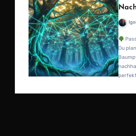
Nach
Igo
Pass
Du plan
Baumpf
nachha
perfekt