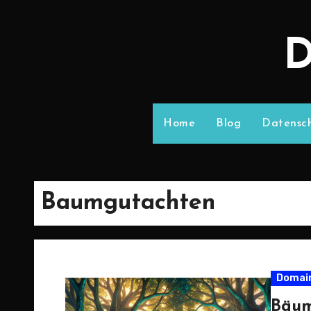
D
Home
Blog
Datensch
Baumgutachten
Domai
Bäum