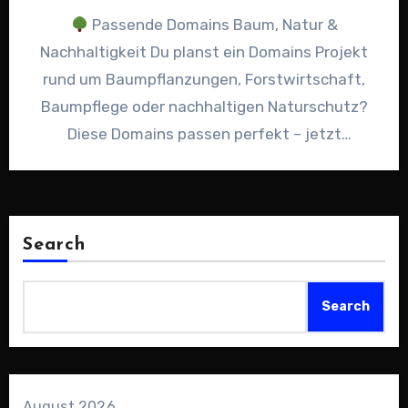
Passende Domains Baum, Natur &
Nachhaltigkeit Du planst ein Domains Projekt
rund um Baumpflanzungen, Forstwirtschaft,
Baumpflege oder nachhaltigen Naturschutz?
Diese Domains passen perfekt – jetzt
unverbindliches Angebot über Sedo…
Search
Search
August 2026