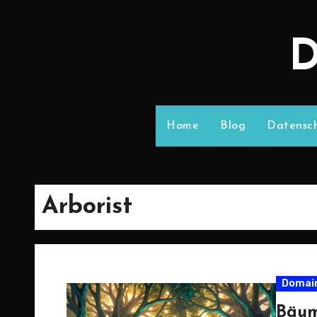
D
Home
Blog
Datensch
Arborist
Domai
Bäum