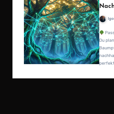
Nach
Igo
Pass
Du plan
Baumpf
nachha
perfekt