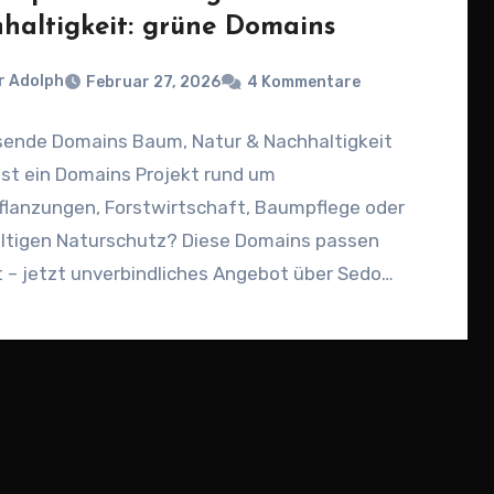
haltigkeit: grüne Domains
r Adolph
Februar 27, 2026
4 Kommentare
ende Domains Baum, Natur & Nachhaltigkeit
st ein Domains Projekt rund um
lanzungen, Forstwirtschaft, Baumpflege oder
ltigen Naturschutz? Diese Domains passen
 – jetzt unverbindliches Angebot über Sedo…