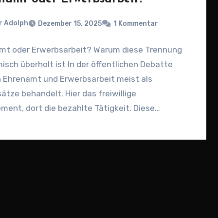
r Adolph
Dezember 15, 2025
1 Kommentar
mt oder Erwerbsarbeit? Warum diese Trennung
sch überholt ist In der öffentlichen Debatte
 Ehrenamt und Erwerbsarbeit meist als
tze behandelt. Hier das freiwillige
ent, dort die bezahlte Tätigkeit. Diese…