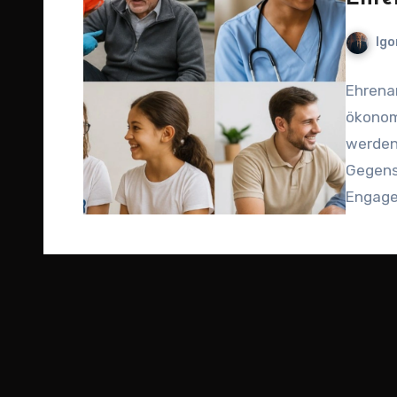
Igo
Ehrena
ökonomi
werden
Gegensä
Engagem