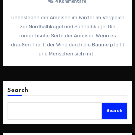
4 Kommentare
Liebesleben der Ameisen im Winter Im Vergleich
zur Nordhalbkugel und Südhalbkugel Die
romantische Seite der Ameisen Wenn es
draußen friert, der Wind durch die Bäume pfeift
und Menschen sich mit…
Search
Search