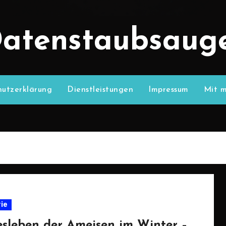
atenstaubsaug
utzerklärung
Dienstleistungen
Impressum
Mit m
rie
esleben der Ameisen im Winter –