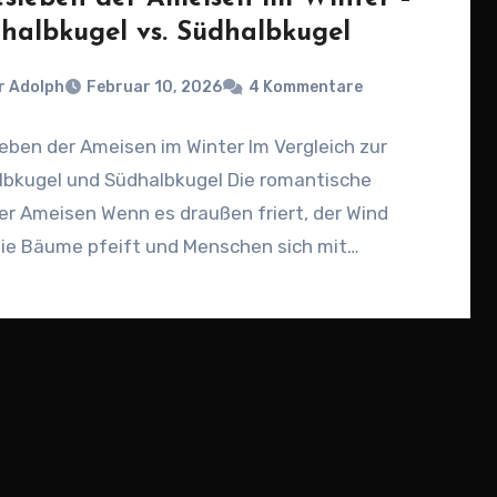
halbkugel vs. Südhalbkugel
r Adolph
Februar 10, 2026
4 Kommentare
eben der Ameisen im Winter Im Vergleich zur
lbkugel und Südhalbkugel Die romantische
er Ameisen Wenn es draußen friert, der Wind
die Bäume pfeift und Menschen sich mit…