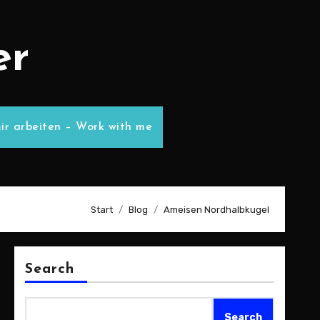
er
ir arbeiten – Work with me
Start
Blog
Ameisen Nordhalbkugel
Search
Search