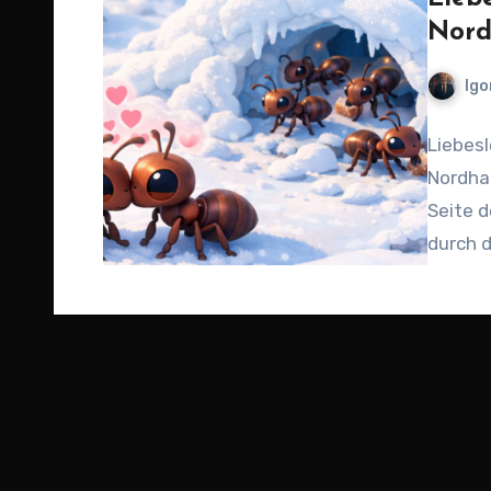
Nord
Igo
Liebesl
Nordha
Seite d
durch 