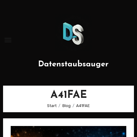
Zum
Inhalt
springen
Datenstaubsauger
A41FAE
Start
Blog
A41FAE