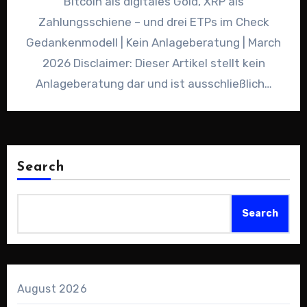
Bitcoin als digitales Gold, XRP als
Zahlungsschiene – und drei ETPs im Check
Gedankenmodell | Kein Anlageberatung | March
2026 Disclaimer: Dieser Artikel stellt kein
Anlageberatung dar und ist ausschließlich…
Search
Search
August 2026