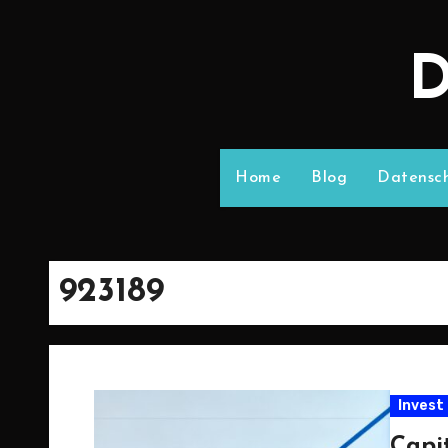
D
Home
Blog
Datensch
923189
Invest
Capi