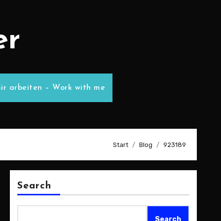
er
ir arbeiten – Work with me
Start
Blog
923189
Search
Search