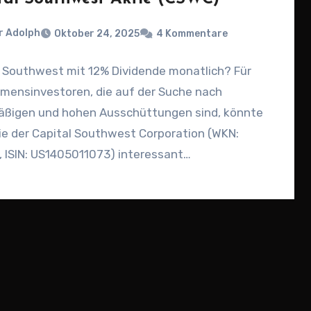
r Adolph
Oktober 24, 2025
4 Kommentare
l Southwest mit 12% Dividende monatlich? Für
mensinvestoren, die auf der Suche nach
äßigen und hohen Ausschüttungen sind, könnte
ie der Capital Southwest Corporation (WKN:
 ISIN: US1405011073) interessant…