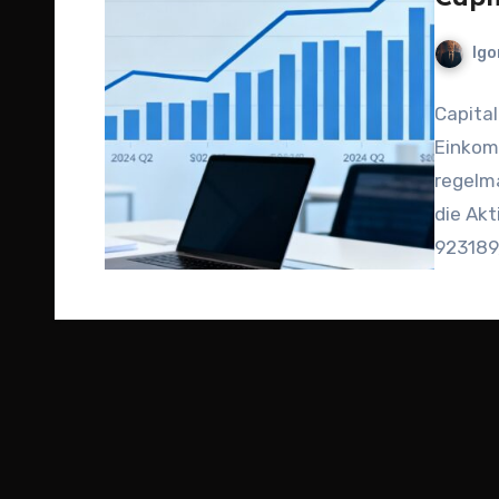
Igo
Capita
Einkom
regelm
die Akt
923189,