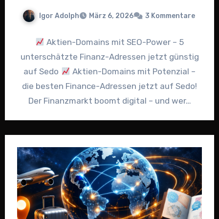
Igor Adolph
März 6, 2026
3 Kommentare
Aktien-Domains mit SEO-Power – 5
unterschätzte Finanz-Adressen jetzt günstig
auf Sedo
Aktien-Domains mit Potenzial –
die besten Finance-Adressen jetzt auf Sedo!
Der Finanzmarkt boomt digital – und wer…