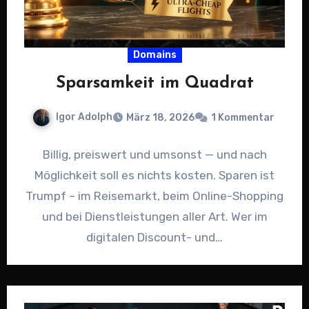
Domains
Sparsamkeit im Quadrat
Igor Adolph
März 18, 2026
1 Kommentar
Billig, preiswert und umsonst — und nach
Möglichkeit soll es nichts kosten. Sparen ist
Trumpf – im Reisemarkt, beim Online-Shopping
und bei Dienstleistungen aller Art. Wer im
digitalen Discount- und…