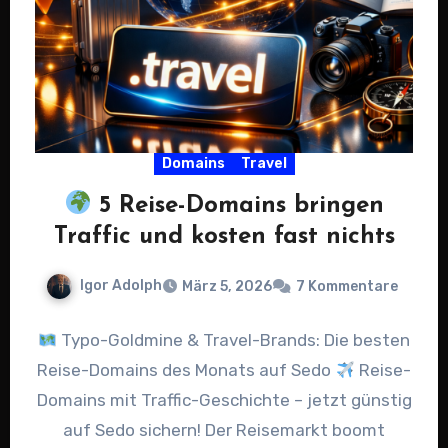
Domains
Travel
5 Reise-Domains bringen
Traffic und kosten fast nichts
Igor Adolph
März 5, 2026
7 Kommentare
Typo-Goldmine & Travel-Brands: Die besten
Reise-Domains des Monats auf Sedo
Reise-
Domains mit Traffic-Geschichte – jetzt günstig
auf Sedo sichern! Der Reisemarkt boomt