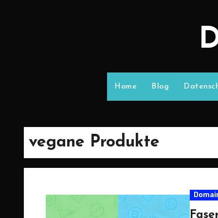
D
Home
Blog
Datensch
vegane Produkte
Domai
Faser