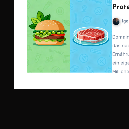
Prot
Igo
Domains
das nä
Ernähru
ein eig
Million