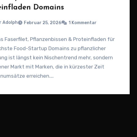
einfladen Domains
r Adolph
Februar 25, 2026
1 Kommentar
 Faserfilet, Pflanzenbissen & Proteinfladen für
chste Food-Startup Domains zu pflanzlicher
ng ist längst kein Nischentrend mehr, sondern
ener Markt mit Marken, die in kürzester Zeit
enumsätze erreichen.…